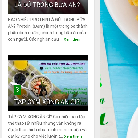
LÀ ĐỦ TRONG BỮA ĂN?
BAO NHIÊU PROTEIN LÀ ĐỦ TRONG BỮA
ĂN? Protein (Đạm) là một trong ba thành
phần dinh dưỡng chính trong bữa ăn của
con người. Các nghiên cứu ...
Xem thêm
3
TẬP GYM XONG ĂN GÌ?
TẬP GYM XONG ĂN GÌ? Có nhiều bạn tập
thể thao rất nhiều nhưng vẫn không ra
được thân hình như mình mong muốn và
đạt kỳ vọng cho việc luyện t...
Xem thêm