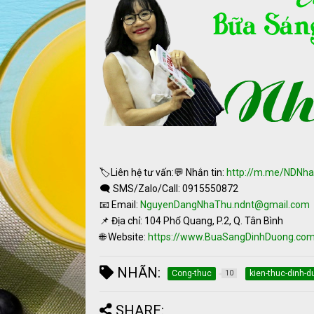
🏷Liên hệ tư vấn:💬 Nhắn tin:
http://m.me/NDNh
🗨️ SMS/Zalo/Call: 0915550872
📧 Email:
NguyenDangNhaThu.ndnt@gmail.com
📌 Địa chỉ: 104 Phổ Quang, P.2, Q. Tân Bình
🌐 Website:
https://www.BuaSangDinhDuong.co
NHÃN:
Cong-thuc
kien-thuc-dinh-
10
SHARE: