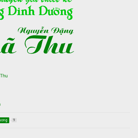
aThu
m
duong
9