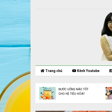
Trang chủ
Kênh Youtube
 Biệt Thực Phẩm Hữu
NƯỚC UỐNG NÀO TỐT
CHO HỆ TIÊU HÓA?