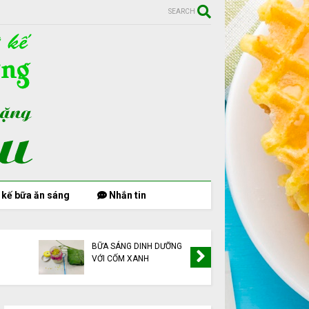
SEARCH
 kế bữa ăn sáng
Nhắn tin
BỮA SÁNG DINH DƯỠNG
TẬP GYM
VỚI CỐM XANH