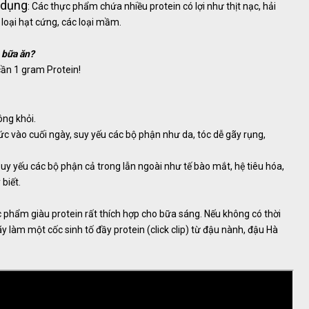
 dụng
: Các thực phẩm chứa nhiều protein có lợi như thịt nạc, hải
c loại hạt cứng, các loại mầm.
 bữa ăn?
cần 1 gram Protein!
ông khỏi.
c vào cuối ngày, suy yếu các bộ phận như da, tóc dễ gãy rụng,
 suy yếu các bộ phận cả trong lẫn ngoài như tế bào mắt, hệ tiêu hóa,
biết.
c phẩm giàu protein rất thích hợp cho bữa sáng. Nếu không có thời
y làm một cốc sinh tố đầy protein (click clip) từ đậu nành, đậu Hà