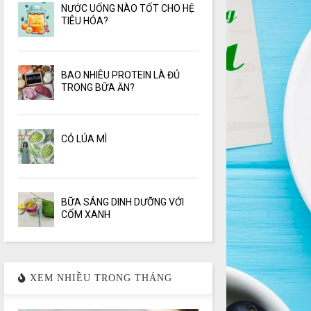
NƯỚC UỐNG NÀO TỐT CHO HỆ
TIÊU HÓA?
BAO NHIÊU PROTEIN LÀ ĐỦ
TRONG BỮA ĂN?
CỎ LÚA MÌ
BỮA SÁNG DINH DƯỠNG VỚI
CỐM XANH
XEM NHIỀU TRONG THÁNG