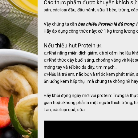
Các thực phẩm được khuyến khích sử
sản, các loại đậu, đậu nành, sữa ít béo, trứng, cá
Vậy chúng ta cần
bao nhiêu Protein là đủ trong 1
Hãy áp dụng công thức này: cứ 1 kg trọng lượng 
Nếu thiếu hụt Protein
thì:
👉Khả năng miễn dịch giảm, dễ bị cảm, ho lâu kh
👉Khó thức dậy buổi sáng, choáng váng và kiệt sứ
móng tay và tế bào dạ dày, tim mạch…
👉Nếu là trẻ em, não bộ và trí óc kém phát triển,
ăn uống kém hấp thụ…mà chúng ta không hề hay 
Hãy khởi động ngày mới với protein: Trứng là thự
gian hoặc không phải là một người thích trứng, hã
Lan, các loại quả, sữa...