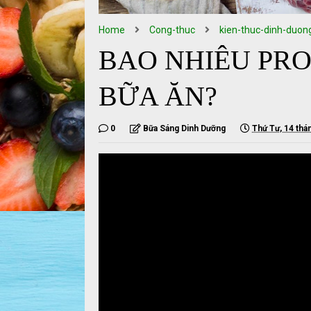
Home
Cong-thuc
kien-thuc-dinh-duon
BAO NHIÊU PRO
BỮA ĂN?
0
Bữa Sáng Dinh Dưỡng
Thứ Tư, 14 thá