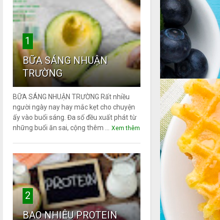
1
BỮA SÁNG NHUẬN
TRƯỜNG
BỮA SÁNG NHUẬN TRƯỜNG Rất nhiều
người ngày nay hay mắc kẹt cho chuyện
ấy vào buổi sáng. Đa số đều xuất phát từ
những buổi ăn sai, cộng thêm ...
Xem thêm
2
BAO NHIÊU PROTEIN