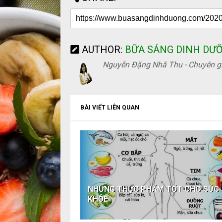
AUTHOR:
BỮA SÁNG DINH DƯ
Nguyễn Đặng Nhã Thu - Chuyên gi
BÀI VIẾT LIÊN QUAN
NHỮNG THỰC PHẨM TỐT CHO SỨC
KHỎE